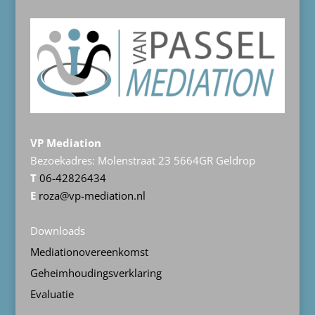
VP Mediation
Bezoekadres: Molenstraat 23 5664GR Geldrop
T
06-42826434
E
roza@vp-mediation.nl
Downloads
Mediationovereenkomst
Geheimhoudingsverklaring
Evaluatie